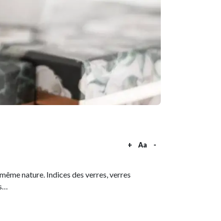
+
Aa
-
a même nature. Indices des verres, verres
es…