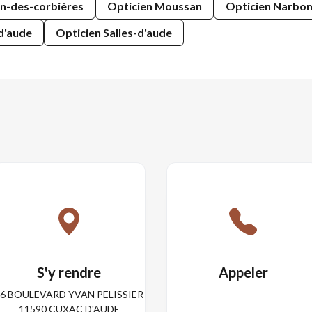
n-des-corbières
Opticien Moussan
Opticien Narbo
-d'aude
Opticien Salles-d'aude
S'y rendre
Appeler
6 BOULEVARD YVAN PELISSIER
11590 CUXAC D'AUDE